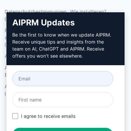
Datenschutzbestimmungen
Wie installieren?
(en)
AIPRM Updates
Google Chrome
Richtlinien zur
Microsoft Edge
Be the first to know when we update AIPRM.
akzeptablen Nutzung
Receive unique tips and insights from the
(en)
team on AI, ChatGPT and AIPRM. Receive
AGB (en)
offers you won't see elsewhere.
AGB für Browser-
Erweiterungen (en)
AGB für Verrechnung
(en)
I agree to receive emails
© 2026
All logos, trademarks, and registered trademarks are the