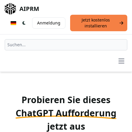
AIPRM
Jetzt kostenlos
Anmeldung
installieren
Open
Probieren Sie dieses
ChatGPT Aufforderung
jetzt aus