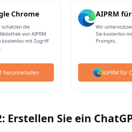
gle Chrome
AIPRM für
 schätzen die
Wir unterstütze
ibliothek von AIPRM
Sie kostenlos mi
e kostenlos mit Zugriff
Prompts.
.
AIPRM für 
T herunterladen
2: Erstellen Sie ein Chat