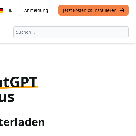
Anmeldung
Jetzt kostenlos installieren
atGPT
us
terladen