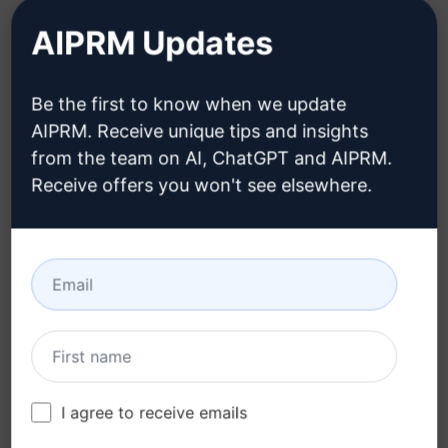
AIPRM Updates
Hier erfahren Sie, wie Sie ein
ChatGPT-Konto erstellen können
Be the first to know when we update
AIPRM. Receive unique tips and insights
from the team on AI, ChatGPT and AIPRM.
Receive offers you won't see elsewhere.
Schritt 3: Verwenden Sie den
Prompt in Ihrem ChatGPT
Prompt jetzt in ChatGPT ausprobieren
I agree to receive emails