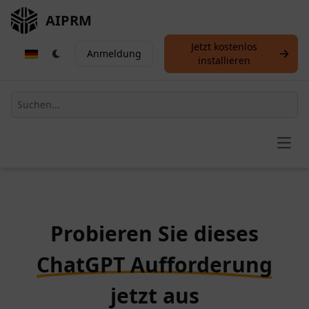
AIPRM
Jetzt kostenlos
Anmeldung
installieren
Open
Probieren Sie dieses
ChatGPT Aufforderung
jetzt aus