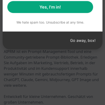
Yes, I'm in!
We hate spam too. Unsubscribe at any time.
DIESE LINKS KÖNNTEN HILFREICH SEIN
AIPRM
Go away, box!
AIPRM ist ein Prompt-Management-Tool und eine
Community-getriebene Prompt-Bibliothek. Erledigen
Sie Aufgaben im Marketing, Vertrieb, Betrieb, in der
Produktivität und im Kundensupport innerhalb
weniger Minuten mit gebrauchsfertigen Prompts für
ChatGPT, Claude, Gemini, Midjourney, GPT Image und
viele weitere.
Entwickelt für kleine Unternehmen. Geschätzt von
großen Unternehmen.