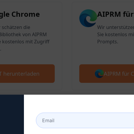
gle Chrome
AIPRM für
 schätzen die
Wir unterstütze
ibliothek von AIPRM
Sie kostenlos mi
e kostenlos mit Zugriff
Prompts.
.
AIPRM für 
T herunterladen
2: Erstellen Sie ein Chat