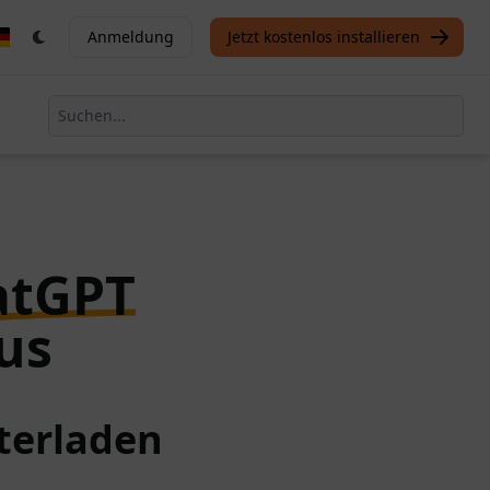
Anmeldung
Jetzt kostenlos installieren
atGPT
us
terladen