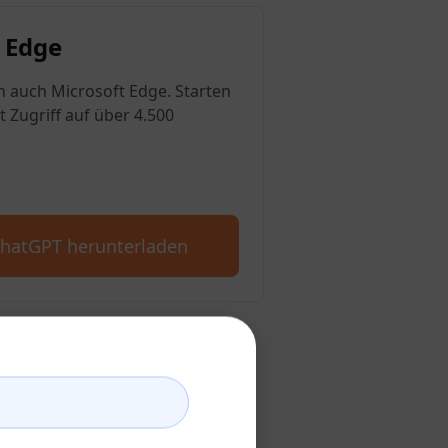
 Edge
n auch Microsoft Edge. Starten
t Zugriff auf über 4.500
ChatGPT herunterladen
GPT-Konto