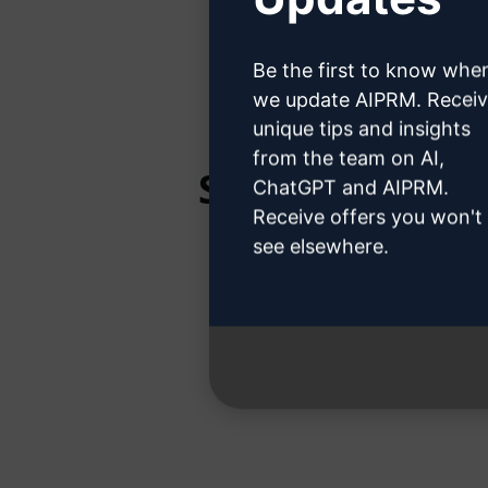
Hier erfahr
Be the first to know whe
we update AIPRM. Recei
unique tips and insights
from the team on AI,
Schritt 3: Ver
ChatGPT and AIPRM.
Receive offers you won't
see elsewhere.