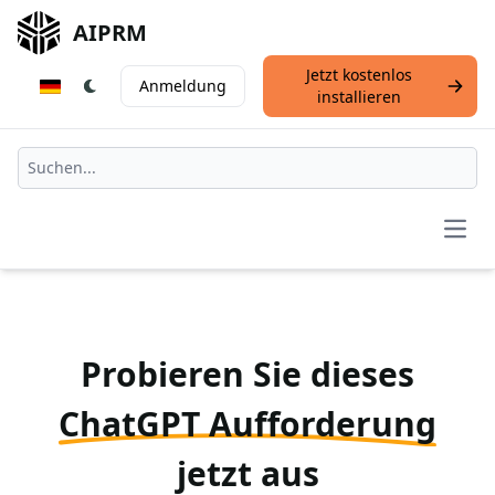
AIPRM
Jetzt kostenlos
Anmeldung
installieren
Open
Probieren Sie dieses
ChatGPT Aufforderung
jetzt aus