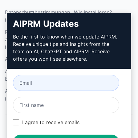
Datenschutzbestimmungen
Wie installieren?
(en)
AIPRM Updates
Google Chrome
Richtlinien zur
Microsoft Edge
Be the first to know when we update AIPRM.
akzeptablen Nutzung
Receive unique tips and insights from the
(en)
team on AI, ChatGPT and AIPRM. Receive
AGB (en)
offers you won't see elsewhere.
AGB für Browser-
Erweiterungen (en)
AGB für Verrechnung
(en)
I agree to receive emails
© 2026
All logos, trademarks, and registered trademarks are the