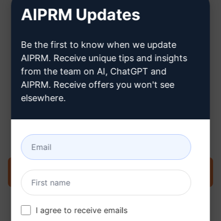
AIPRM Updates
Hier erfahren Sie, wie Sie ein
Be the first to know when we update
ChatGPT-Konto erstellen können
AIPRM. Receive unique tips and insights
from the team on AI, ChatGPT and
AIPRM. Receive offers you won't see
elsewhere.
Schritt 3: Verwenden Sie den
Prompt in Ihrem ChatGPT
Prompt jetzt in ChatGPT ausprobieren
I agree to receive emails