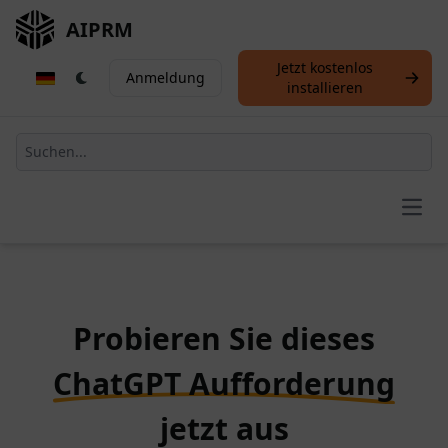
AIPRM
Jetzt kostenlos
Anmeldung
installieren
Open
Probieren Sie dieses
ChatGPT Aufforderung
jetzt aus