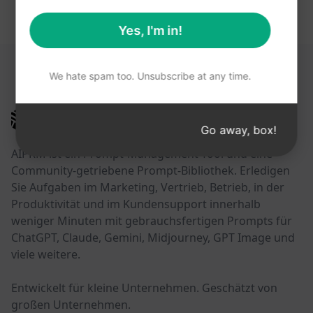
Yes, I'm in!
DIESE LINKS KÖNNTEN HILFREICH SEIN
We hate spam too. Unsubscribe at any time.
AIPRM
Go away, box!
AIPRM ist ein Prompt-Management-Tool und eine
Community-getriebene Prompt-Bibliothek. Erledigen
Sie Aufgaben im Marketing, Vertrieb, Betrieb, in der
Produktivität und im Kundensupport innerhalb
weniger Minuten mit gebrauchsfertigen Prompts für
ChatGPT, Claude, Gemini, Midjourney, GPT Image und
viele weitere.
Entwickelt für kleine Unternehmen. Geschätzt von
großen Unternehmen.