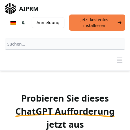
AIPRM
Jetzt kostenlos
Anmeldung
installieren
Open
Probieren Sie dieses
ChatGPT Aufforderung
jetzt aus