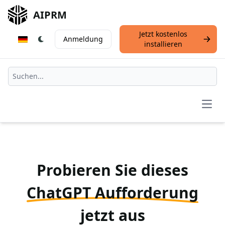
AIPRM
Jetzt kostenlos
Anmeldung
installieren
Open
Probieren Sie dieses
ChatGPT Aufforderung
jetzt aus