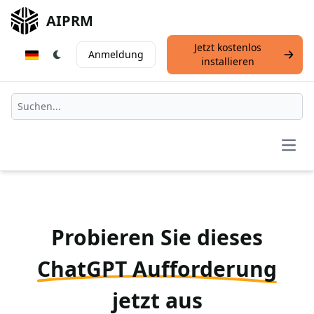
AIPRM
Jetzt kostenlos
Anmeldung
installieren
Open
Probieren Sie dieses
ChatGPT Aufforderung
jetzt aus