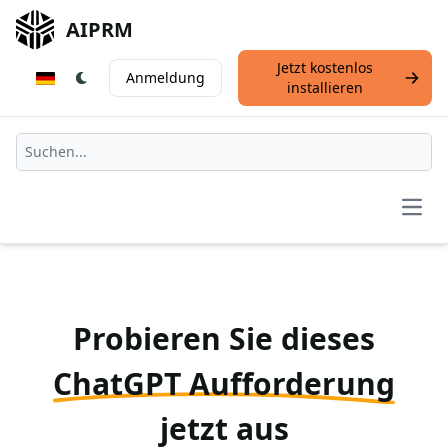
AIPRM
Jetzt kostenlos
Anmeldung
installieren
Open
Probieren Sie dieses
ChatGPT Aufforderung
jetzt aus