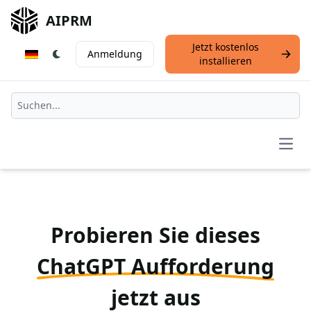
AIPRM
Jetzt kostenlos
Anmeldung
installieren
Open
Probieren Sie dieses
ChatGPT Aufforderung
jetzt aus