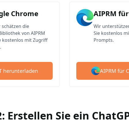
gle Chrome
AIPRM für
 schätzen die
Wir unterstütze
ibliothek von AIPRM
Sie kostenlos mi
e kostenlos mit Zugriff
Prompts.
.
AIPRM für 
T herunterladen
2: Erstellen Sie ein Chat