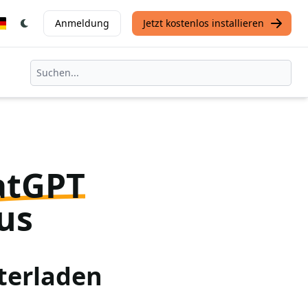
Anmeldung
Jetzt kostenlos installieren
atGPT
us
terladen