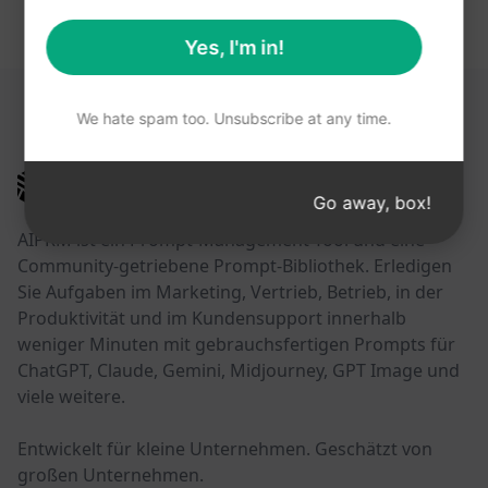
Yes, I'm in!
DIESE LINKS KÖNNTEN HILFREICH SEIN
We hate spam too. Unsubscribe at any time.
AIPRM
Go away, box!
AIPRM ist ein Prompt-Management-Tool und eine
Community-getriebene Prompt-Bibliothek. Erledigen
Sie Aufgaben im Marketing, Vertrieb, Betrieb, in der
Produktivität und im Kundensupport innerhalb
weniger Minuten mit gebrauchsfertigen Prompts für
ChatGPT, Claude, Gemini, Midjourney, GPT Image und
viele weitere.
Entwickelt für kleine Unternehmen. Geschätzt von
großen Unternehmen.