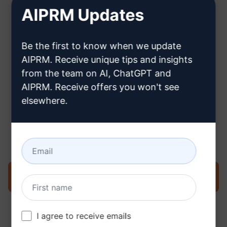
AIPRM Updates
Hier erfahren Sie, wie Sie ein
Be the first to know when we update
ChatGPT-Konto erstellen können
AIPRM. Receive unique tips and insights
from the team on AI, ChatGPT and
AIPRM. Receive offers you won't see
elsewhere.
Schritt 3: Verwenden Sie den
Prompt in Ihrem ChatGPT
Prompt jetzt in ChatGPT ausprobieren
I agree to receive emails