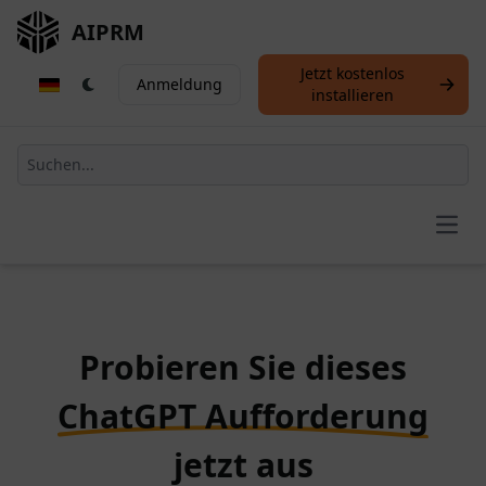
AIPRM
Jetzt kostenlos
Anmeldung
installieren
Open
Probieren Sie dieses
ChatGPT Aufforderung
jetzt aus