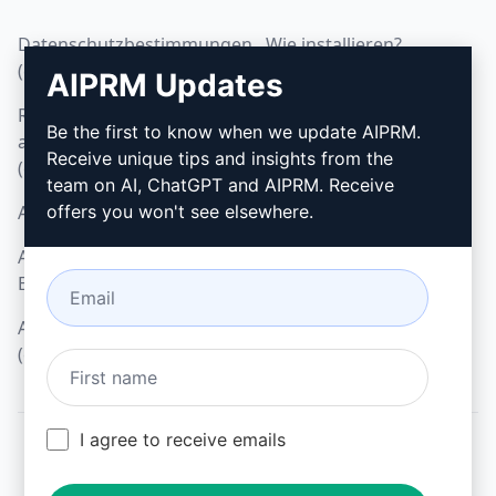
Datenschutzbestimmungen
Wie installieren?
(en)
AIPRM Updates
Google Chrome
Richtlinien zur
Microsoft Edge
Be the first to know when we update AIPRM.
akzeptablen Nutzung
Receive unique tips and insights from the
(en)
team on AI, ChatGPT and AIPRM. Receive
AGB (en)
offers you won't see elsewhere.
AGB für Browser-
Erweiterungen (en)
AGB für Verrechnung
(en)
I agree to receive emails
© 2026
All logos, trademarks, and registered trademarks are the