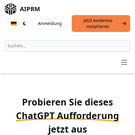
AIPRM
Jetzt kostenlos
Anmeldung
installieren
Open
Probieren Sie dieses
ChatGPT Aufforderung
jetzt aus