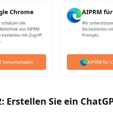
gle Chrome
AIPRM für
 schätzen die
Wir unterstütze
ibliothek von AIPRM
Sie kostenlos mi
e kostenlos mit Zugriff
Prompts.
.
AIPRM für 
T herunterladen
2: Erstellen Sie ein Chat