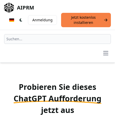
AIPRM
Jetzt kostenlos
Anmeldung
installieren
Open
Probieren Sie dieses
ChatGPT Aufforderung
jetzt aus