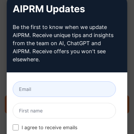
AIPRM Updates
Hier erfahren Sie, wie Sie ein
Be the first to know when we update
ChatGPT-Konto erstellen können
AIPRM. Receive unique tips and insights
from the team on AI, ChatGPT and
AIPRM. Receive offers you won't see
elsewhere.
Schritt 3: Verwenden Sie den
Prompt in Ihrem ChatGPT
Prompt jetzt in ChatGPT ausprobieren
I agree to receive emails