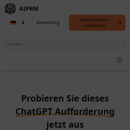
AIPRM
Jetzt kostenlos
Anmeldung
installieren
Open
Probieren Sie dieses
ChatGPT Aufforderung
jetzt aus