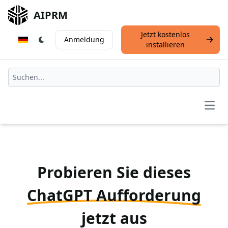
AIPRM
Jetzt kostenlos
Anmeldung
installieren
Open
Probieren Sie dieses
ChatGPT Aufforderung
jetzt aus