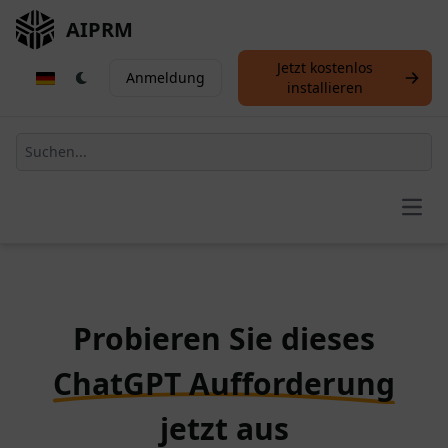
AIPRM
Jetzt kostenlos
Anmeldung
installieren
Open
Probieren Sie dieses
ChatGPT Aufforderung
jetzt aus