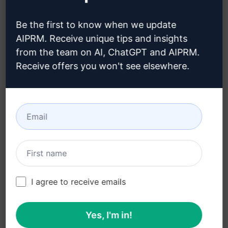
Datenschutzbestimmungen
Wie installieren?
Be the first to know when we update
(en)
AIPRM. Receive unique tips and insights
Google Chrome
from the team on AI, ChatGPT and AIPRM.
Richtlinien zur
Microsoft Edge
akzeptablen Nutzung
Receive offers you won't see elsewhere.
(en)
AGB (en)
AGB für Browser-
Erweiterungen (en)
AGB für Verrechnung
(en)
I agree to receive emails
Yes, I'm in!
© 2026
All logos, trademarks, and registered trademarks are the