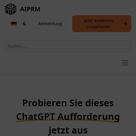
AIPRM
Jetzt kostenlos
Anmeldung
installieren
Open
Probieren Sie dieses
ChatGPT Aufforderung
jetzt aus