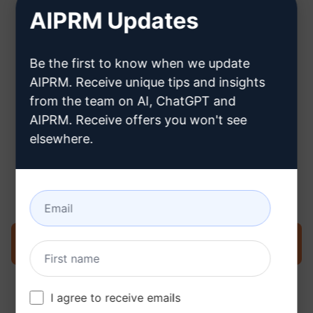
AIPRM Updates
Hier erfahren Sie, wie Sie ein
Be the first to know when we update
ChatGPT-Konto erstellen können
AIPRM. Receive unique tips and insights
from the team on AI, ChatGPT and
AIPRM. Receive offers you won't see
elsewhere.
Schritt 3: Verwenden Sie den
Prompt in Ihrem ChatGPT
Prompt jetzt in ChatGPT ausprobieren
I agree to receive emails