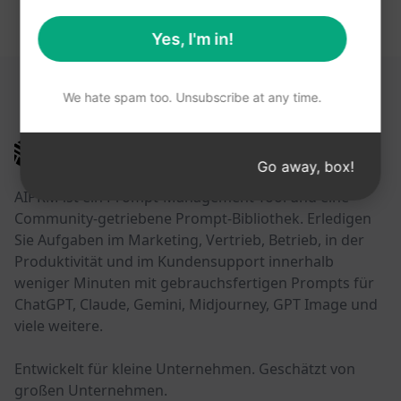
Yes, I'm in!
DIESE LINKS KÖNNTEN HILFREICH SEIN
We hate spam too. Unsubscribe at any time.
AIPRM
Go away, box!
AIPRM ist ein Prompt-Management-Tool und eine
Community-getriebene Prompt-Bibliothek. Erledigen
Sie Aufgaben im Marketing, Vertrieb, Betrieb, in der
Produktivität und im Kundensupport innerhalb
weniger Minuten mit gebrauchsfertigen Prompts für
ChatGPT, Claude, Gemini, Midjourney, GPT Image und
viele weitere.
Entwickelt für kleine Unternehmen. Geschätzt von
großen Unternehmen.