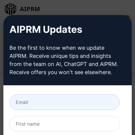
AIPRM
Jetzt kostenlos
Anmeldung
AIPRM Updates
installieren
Be the first to know when we update
AIPRM. Receive unique tips and insights
from the team on AI, ChatGPT and AIPRM.
Open
Receive offers you won't see elsewhere.
Probieren Sie dieses
ChatGPT Aufforderung
jetzt aus