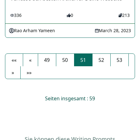
336
0
213
Rao Arham Yameen
March 28, 2023
««
«
49
50
51
52
53
»
»»
Seiten insgesamt : 59
Sie können diese Writing Prompts