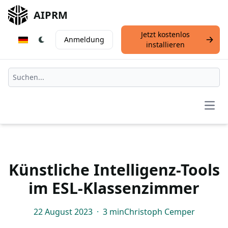
AIPRM
Jetzt kostenlos
Anmeldung
installieren
Open
Künstliche Intelligenz-Tools
im ESL-Klassenzimmer
22 August 2023
·
3 min
Christoph Cemper