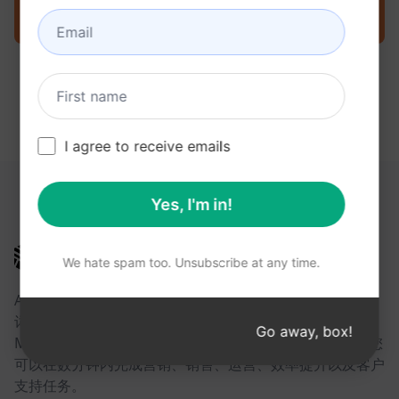
立即在 ChatGPT 上尝试提示
I agree to receive emails
以下链接可能对您有所帮助
Yes, I'm in!
AIPRM
We hate spam too. Unsubscribe at any time.
AIPRM 是一款提示词管理工具，也是一个社区驱动的提示
词库。借助面向 ChatGPT、Claude、Gemini、
Go away, box!
Midjourney、GPT Image 等众多平台的即用型提示词，您
可以在数分钟内完成营销、销售、运营、效率提升以及客户
支持任务。