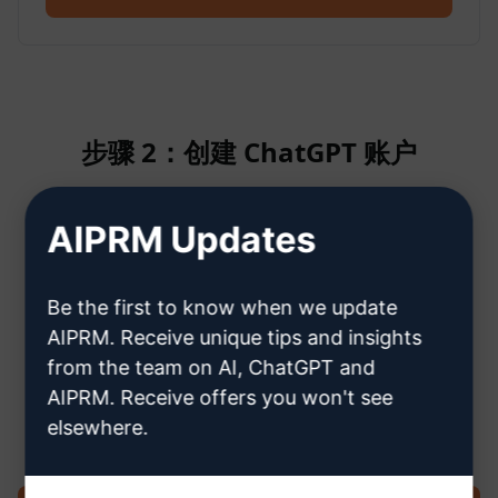
步骤 2：创建 ChatGPT 账户
AIPRM Updates
单击此处了解如何创建 ChatGPT 帐
户
Be the first to know when we update
AIPRM. Receive unique tips and insights
from the team on AI, ChatGPT and
AIPRM. Receive offers you won't see
步骤 3：在您的 ChatGPT 中使用提示
elsewhere.