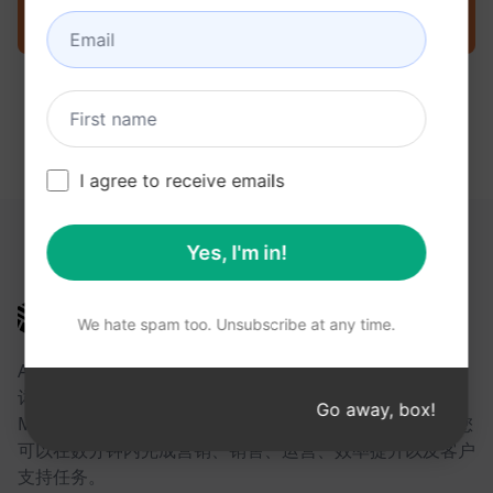
立即在 ChatGPT 上尝试提示
I agree to receive emails
以下链接可能对您有所帮助
Yes, I'm in!
AIPRM
We hate spam too. Unsubscribe at any time.
AIPRM 是一款提示词管理工具，也是一个社区驱动的提示
词库。借助面向 ChatGPT、Claude、Gemini、
Go away, box!
Midjourney、GPT Image 等众多平台的即用型提示词，您
可以在数分钟内完成营销、销售、运营、效率提升以及客户
支持任务。