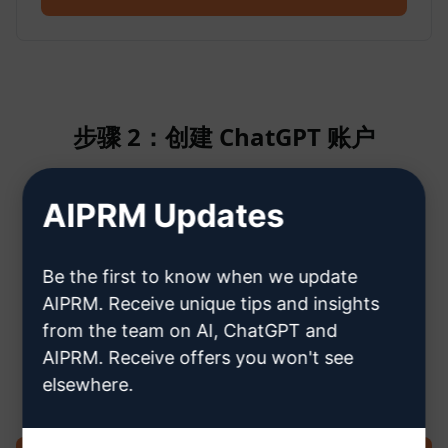
步骤 2：创建 ChatGPT 账户
AIPRM Updates
单击此处了解如何创建 ChatGPT 帐
户
Be the first to know when we update
AIPRM. Receive unique tips and insights
from the team on AI, ChatGPT and
AIPRM. Receive offers you won't see
步骤 3：在您的 ChatGPT 中使用提示
elsewhere.