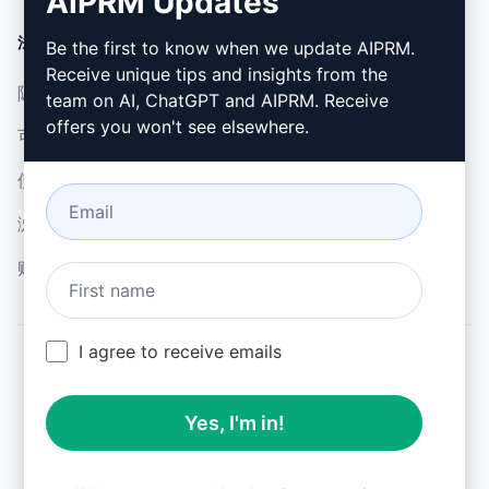
AIPRM Updates
法律
下载
Be the first to know when we update AIPRM.
Receive unique tips and insights from the
隐私政策 (en)
如何安装 (en)
team on AI, ChatGPT and AIPRM. Receive
offers you won't see elsewhere.
可接受使用政策 (en)
谷歌浏览器 (en)
使用条款 (en)
微软边缘 (en)
浏览器扩展术语 (en)
账单条款 (en)
I agree to receive emails
© 2026
All logos, trademarks, and registered trademarks are the
Yes, I'm in!
property of their respective owners.
AIPRM and other related brand names are registered
trademarks and are protected by international trademark