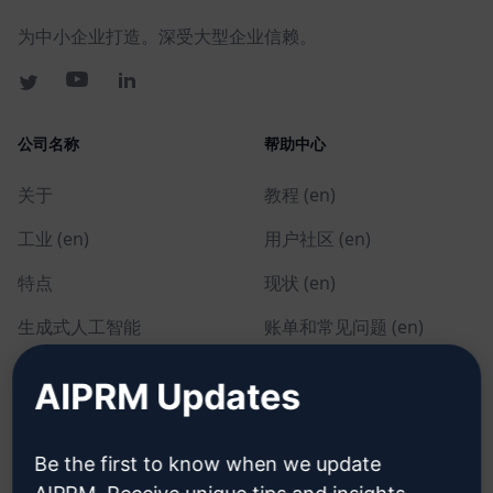
为中小企业打造。深受大型企业信赖。
公司名称
帮助中心
关于
教程 (en)
工业 (en)
用户社区 (en)
特点
现状 (en)
生成式人工智能
账单和常见问题 (en)
单独定价 (en)
AIPRM Updates
团队定价 (en)
Blog (en)
Be the first to know when we update