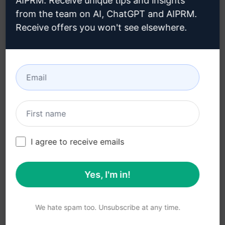
AIPRM. Receive unique tips and insights
from the team on AI, ChatGPT and AIPRM.
法律
下载
Receive offers you won't see elsewhere.
隐私政策 (en)
如何安装 (en)
可接受使用政策 (en)
谷歌浏览器 (en)
使用条款 (en)
微软边缘 (en)
浏览器扩展术语 (en)
账单条款 (en)
I agree to receive emails
Yes, I'm in!
© 2026
All logos, trademarks, and registered trademarks are the
property of their respective owners.
AIPRM and other related brand names are registered
We hate spam too. Unsubscribe at any time.
trademarks and are protected by international trademark