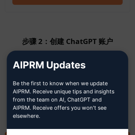
步骤 2：创建 ChatGPT 账户
AIPRM Updates
单击此处了解如何创建 ChatGPT 帐
户
Be the first to know when we update
AIPRM. Receive unique tips and insights
from the team on AI, ChatGPT and
AIPRM. Receive offers you won't see
步骤 3：在您的 ChatGPT 中使用提示
elsewhere.