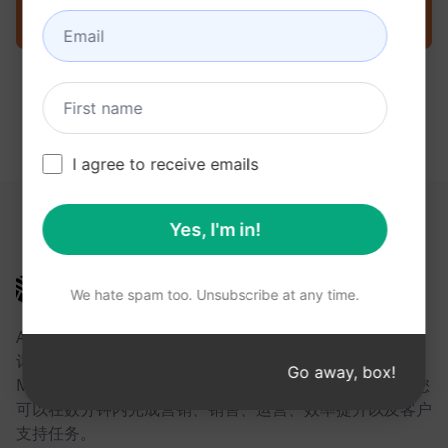
立即在 ChatGPT 上尝试提示
I agree to receive emails
以下链接可能对您有所帮助
Yes, I'm in!
AIPRM
We hate spam too. Unsubscribe at any time.
AIPRM 是一款提示词管理工具，也是一个社区驱动的提示
词库。借助面向 ChatGPT、Claude、Gemini、
Go away, box!
Midjourney、GPT Image 等众多平台的即用型提示词，您
可以在数分钟内完成营销、销售、运营、效率提升以及客户
支持任务。