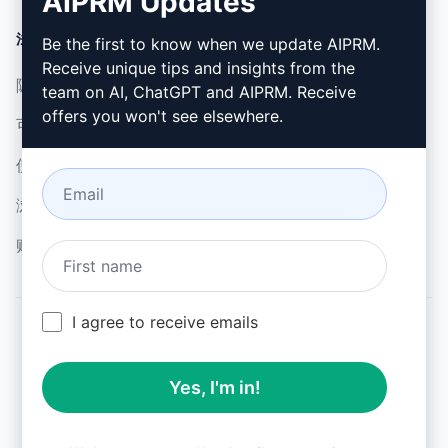
AIPRM Updates
法律
下载
Be the first to know when we update AIPRM.
Receive unique tips and insights from the
隐私政策 (en)
如何安装 (en)
team on AI, ChatGPT and AIPRM. Receive
offers you won't see elsewhere.
可接受使用政策 (en)
谷歌浏览器 (en)
使用条款 (en)
微软边缘 (en)
浏览器扩展术语 (en)
账单条款 (en)
I agree to receive emails
© 2026
All logos, trademarks, and registered trademarks are the
Yes, I'm in!
property of their respective owners.
AIPRM and other related brand names are registered
trademarks and are protected by international trademark