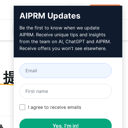
登录
免费安装
AIPRM Updates
Be the first to know when we update
AIPRM. Receive unique tips and insights
from the team on AI, ChatGPT and AIPRM.
Receive offers you won't see elsewhere.
T 提示
I agree to receive emails
缘
Yes, I'm in!