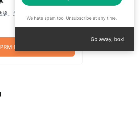
缘。免费开始使用 4,500 多条提
We hate spam too. Unsubscribe at any time.
Go away, box!
PRM for ChatGPT
户