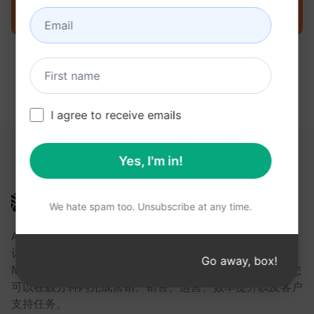
立即在 ChatGPT 上尝试提示
I agree to receive emails
以下链接可能对您有所帮助
Yes, I'm in!
AIPRM
We hate spam too. Unsubscribe at any time.
AIPRM 是一款提示词管理工具，也是一个社区驱动的提示
词库。借助面向 ChatGPT、Claude、Gemini、
Go away, box!
Midjourney、GPT Image 等众多平台的即用型提示词，您
可以在数分钟内完成营销、销售、运营、效率提升以及客户
支持任务。