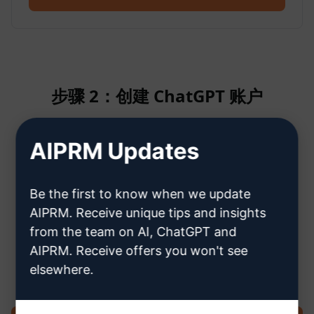
步骤 2：创建 ChatGPT 账户
AIPRM Updates
单击此处了解如何创建 ChatGPT 帐
户
Be the first to know when we update
AIPRM. Receive unique tips and insights
from the team on AI, ChatGPT and
AIPRM. Receive offers you won't see
步骤 3：在您的 ChatGPT 中使用提示
elsewhere.