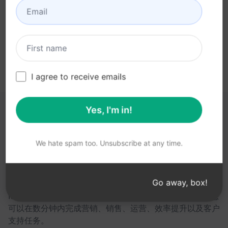
立即在 ChatGPT 上尝试提示
I agree to receive emails
Yes, I'm in!
以下链接可能对您有所帮助
We hate spam too. Unsubscribe at any time.
AIPRM
AIPRM 是一款提示词管理工具，也是一个社区驱动的提示
Go away, box!
词库。借助面向 ChatGPT、Claude、Gemini、
Midjourney、GPT Image 等众多平台的即用型提示词，您
可以在数分钟内完成营销、销售、运营、效率提升以及客户
支持任务。