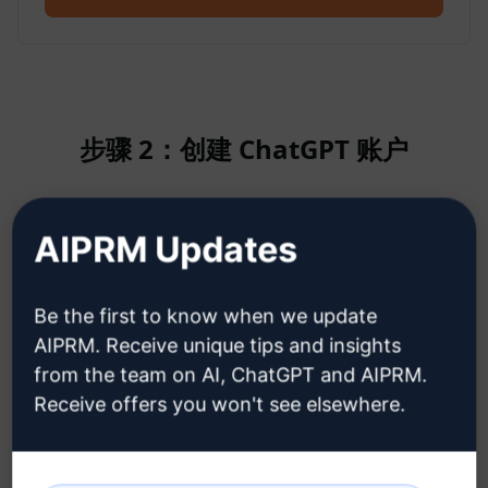
步骤 2：创建 ChatGPT 账户
单击此处了解如何创建 ChatGPT 帐
AIPRM Updates
户
Be the first to know when we update
AIPRM. Receive unique tips and insights
from the team on AI, ChatGPT and AIPRM.
Receive offers you won't see elsewhere.
步骤 3：在您的 ChatGPT 中使用提示