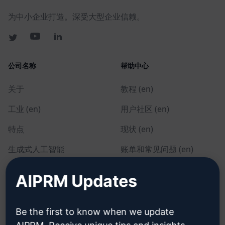
为中小企业打造。深受大型企业信赖。
公司名称
帮助中心
关于
教程 (en)
工业 (en)
用户社区 (en)
特点
现状 (en)
生成式人工智能
账单和常见问题 (en)
单独定价 (en)
AIPRM Updates
团队定价 (en)
Blog (en)
Be the first to know when we update