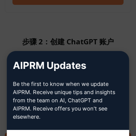
步骤 2：创建 ChatGPT 账户
AIPRM Updates
单击此处了解如何创建 ChatGPT 帐
户
Be the first to know when we update
AIPRM. Receive unique tips and insights
from the team on AI, ChatGPT and
AIPRM. Receive offers you won't see
步骤 3：在您的 ChatGPT 中使用提示
elsewhere.