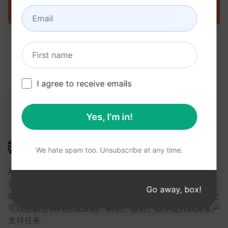
立即在 ChatGPT 上尝试提示
I agree to receive emails
以下链接可能对您有所帮助
Yes, I'm in!
AIPRM
We hate spam too. Unsubscribe at any time.
AIPRM 是一款提示词管理工具，也是一个社区驱动的提示
词库。借助面向 ChatGPT、Claude、Gemini、
Go away, box!
Midjourney、GPT Image 等众多平台的即用型提示词，您
可以在数分钟内完成营销、销售、运营、效率提升以及客户
支持任务。