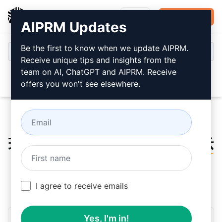
AIPRM
登录
免费安装
AIPRM Updates
Be the first to know when we update AIPRM.
Receive unique tips and insights from the
team on AI, ChatGPT and AIPRM. Receive
Open
offers you won't see elsewhere.
现在就试试这个
ChatGPT 提示
步骤 1：免费下载 AIPRM
I agree to receive emails
Yes, I'm in!