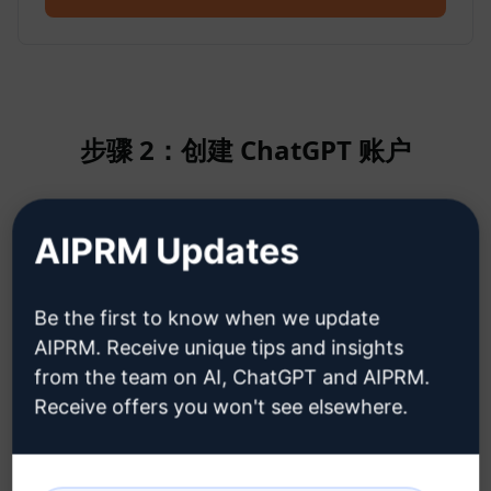
步骤 2：创建 ChatGPT 账户
单击此处了解如何创建 ChatGPT 帐
AIPRM Updates
户
Be the first to know when we update
AIPRM. Receive unique tips and insights
from the team on AI, ChatGPT and AIPRM.
Receive offers you won't see elsewhere.
步骤 3：在您的 ChatGPT 中使用提示