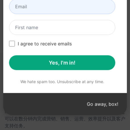
立即在 ChatGPT 上尝试提示
I agree to receive emails
Yes, I'm in!
以下链接可能对您有所帮助
We hate spam too. Unsubscribe at any time.
AIPRM
AIPRM 是一款提示词管理工具，也是一个社区驱动的提示
Go away, box!
词库。借助面向 ChatGPT、Claude、Gemini、
Midjourney、GPT Image 等众多平台的即用型提示词，您
可以在数分钟内完成营销、销售、运营、效率提升以及客户
支持任务。