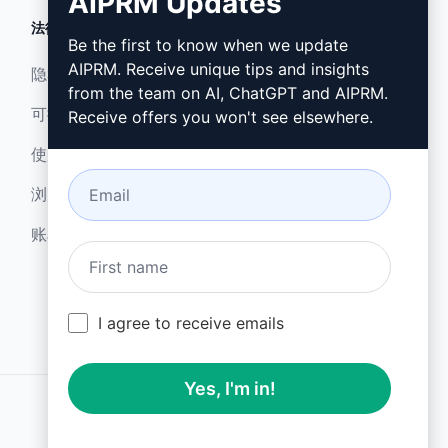
AIPRM Updates
法律
下载
Be the first to know when we update
AIPRM. Receive unique tips and insights
隐私政策 (en)
如何安装 (en)
from the team on AI, ChatGPT and AIPRM.
可接受使用政策 (en)
谷歌浏览器 (en)
Receive offers you won't see elsewhere.
使用条款 (en)
微软边缘 (en)
浏览器扩展术语 (en)
账单条款 (en)
I agree to receive emails
Yes, I'm in!