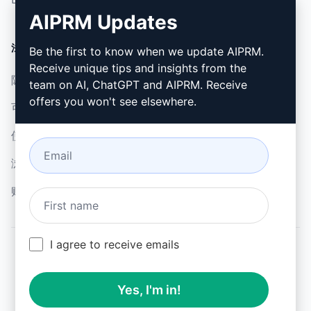
AIPRM Updates
法律
下载
Be the first to know when we update AIPRM.
Receive unique tips and insights from the
隐私政策 (en)
如何安装 (en)
team on AI, ChatGPT and AIPRM. Receive
offers you won't see elsewhere.
可接受使用政策 (en)
谷歌浏览器 (en)
使用条款 (en)
微软边缘 (en)
浏览器扩展术语 (en)
账单条款 (en)
I agree to receive emails
© 2026
All logos, trademarks, and registered trademarks are the
Yes, I'm in!
property of their respective owners.
AIPRM and other related brand names are registered