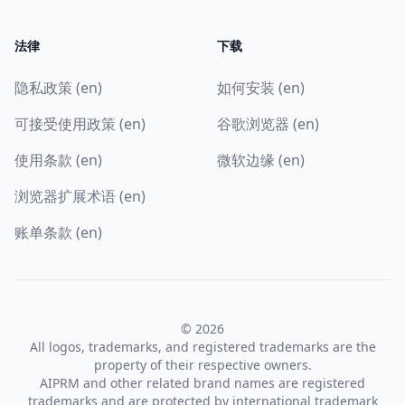
法律
下载
隐私政策 (en)
如何安装 (en)
可接受使用政策 (en)
谷歌浏览器 (en)
使用条款 (en)
微软边缘 (en)
浏览器扩展术语 (en)
账单条款 (en)
© 2026
All logos, trademarks, and registered trademarks are the
property of their respective owners.
AIPRM and other related brand names are registered
trademarks and are protected by international trademark