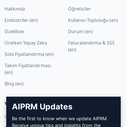
Hakkında
Öğreticiler
Endüstriler (en)
Kullanıcı Topluluğu (en)
Özellikler
Durum (en)
Üretken Yapay Zeka
Faturalandırma & SSS
(en)
Solo Fiyatlandırma (en)
Takım Fiyatlandırması
(en)
Blog (en)
YASAL
İNDIR
AIPRM Updates
Gizlilik Politikası (en)
Nasıl kurulur
Be the first to know when we update AIPRM.
Receive unique tips and insights from the