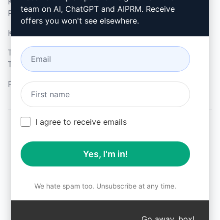
Kabul Edilebilir Kullanım
Google Chrome (en)
team on AI, ChatGPT and AIPRM. Receive
Politikası (en)
Microsoft Edge (en)
offers you won't see elsewhere.
Kullanım Koşulları (en)
Tarayıcı Uzantısı
Terimleri (en)
Faturalama Koşulları (en)
I agree to receive emails
© 2026
All logos, trademarks, and registered trademarks are the
Yes, I'm in!
property of their respective owners.
AIPRM and other related brand names are registered
trademarks and are protected by international trademark
laws.
We hate spam too. Unsubscribe at any time.
Registered trademarks include USPTO 97778465, 97866052
and EU CTM EU18823472, EU18830896.
Unauthorized trademark use is prohibited, and may be a
Go away, box!