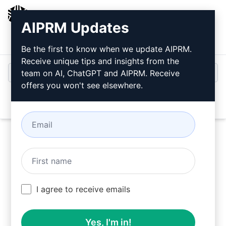
AIPRM
AIPRM Updates
Giriş
Ücretsiz Yükleyin
Be the first to know when we update AIPRM.
Receive unique tips and insights from the
team on AI, ChatGPT and AIPRM. Receive
offers you won't see elsewhere.
Open
Bu
ChatGPT İstemini
Şimdi
Deneyin
I agree to receive emails
Yes, I'm in!