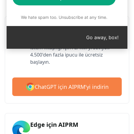
Adım 1: AIPRM'yi ücretsiz indirin
We hate spam too. Unsubscribe at any time.
Google Chrome için AIPRM
Go away, box!
2 milyondan fazla kullanıcı ChatGPT'nin
istem kitaplığı için AIPRM'yi seviyor.
4.500'den fazla ipucu ile ücretsiz
başlayın.
ChatGPT için AIPRM'yi indirin
Edge için AIPRM