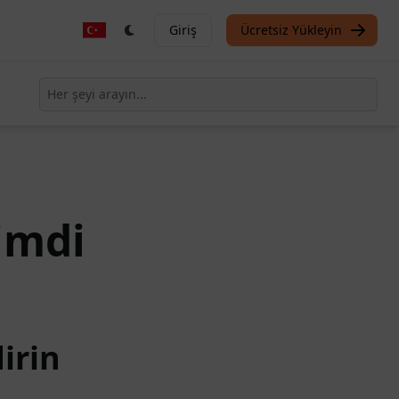
Giriş
Ücretsiz Yükleyin
imdi
irin