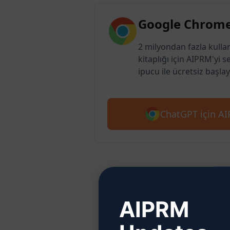
Google Chrome
2 milyondan fazla kulla
kitaplığı için AIPRM'yi s
ipucu ile ücretsiz başlay
ChatGPT için AIP
Adım 2
AIPRM