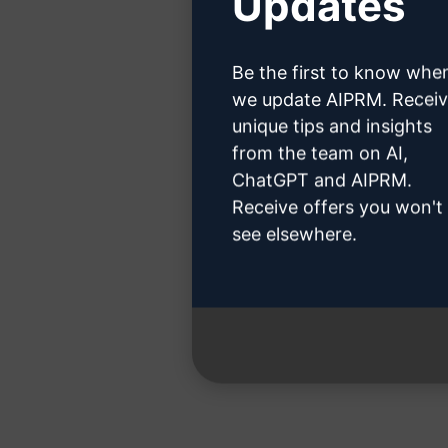
Updates
ChatGPT hes
Be the first to know whe
we update AIPRM. Recei
unique tips and insights
from the team on AI,
Adım 3:
ChatGPT and AIPRM.
Receive offers you won't
see elsewhere.