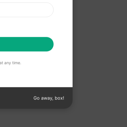
 için buraya
Kullanın
t any time.
Go away, box!