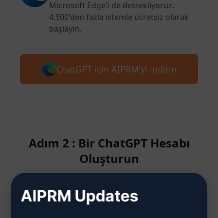
Microsoft Edge'i de destekliyoruz.
4.500'den fazla istemle ücretsiz olarak
başlayın.
ChatGPT için AIPRM'yi indirin
Adım 2 : Bir ChatGPT Hesabı
Oluşturun
AIPRM Updates
ChatGPT hesabının nasıl
oluşturulacağını öğrenmek için