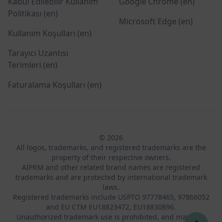
Kabul Edilebilir Kullanım
Google Chrome (en)
Politikası (en)
Microsoft Edge (en)
Kullanım Koşulları (en)
Tarayıcı Uzantısı
Terimleri (en)
Faturalama Koşulları (en)
© 2026
All logos, trademarks, and registered trademarks are the
property of their respective owners.
AIPRM and other related brand names are registered
trademarks and are protected by international trademark
laws.
Registered trademarks include USPTO 97778465, 97866052
and EU CTM EU18823472, EU18830896.
Unauthorized trademark use is prohibited, and may be a