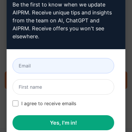
Be the first to know when we update
buraya tıklayın
AIPRM. Receive unique tips and insights
from the team on AI, ChatGPT and
AIPRM. Receive offers you won't see
elsewhere.
Adım 3: ChatGPT'nizdeki İstemi
Kullanın
İstemi şimdi ChatGPT'de deneyin
I agree to receive emails
Yes, I'm in!