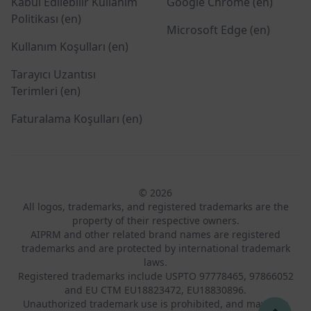
Kabul Edilebilir Kullanım
Google Chrome (en)
Politikası (en)
Microsoft Edge (en)
Kullanım Koşulları (en)
Tarayıcı Uzantısı
Terimleri (en)
Faturalama Koşulları (en)
© 2026
All logos, trademarks, and registered trademarks are the
property of their respective owners.
AIPRM and other related brand names are registered
trademarks and are protected by international trademark
laws.
Registered trademarks include USPTO 97778465, 97866052
and EU CTM EU18823472, EU18830896.
Unauthorized trademark use is prohibited, and may be a