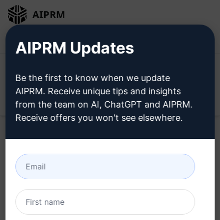
AIPRM
Giriş
Ücretsiz Yükleyin
AIPRM Updates
Be the first to know when we update
AIPRM. Receive unique tips and insights
Open
from the team on AI, ChatGPT and AIPRM.
Receive offers you won't see elsewhere.
Bu
ChatGPT İstemini
Şimdi
Deneyin