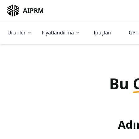
AIPRM
Ürünler
Fiyatlandırma
İpuçları
GPT'
Bu
Adı