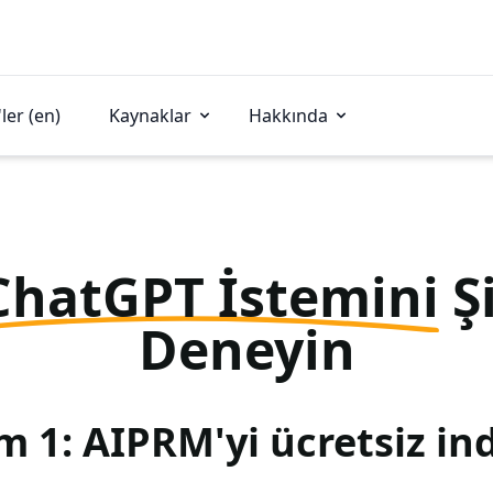
ler (en)
Kaynaklar
Hakkında
ChatGPT İstemini
Ş
Deneyin
m 1: AIPRM'yi ücretsiz ind