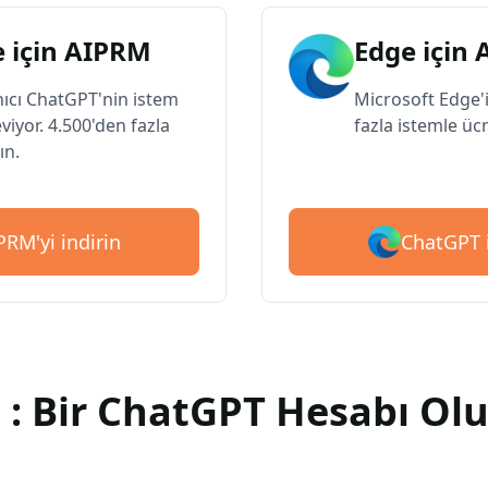
 için AIPRM
Edge için
nıcı ChatGPT'nin istem
Microsoft Edge'i
eviyor. 4.500'den fazla
fazla istemle ücr
ın.
ChatGPT i
RM'yi indirin
 : Bir ChatGPT Hesabı Ol