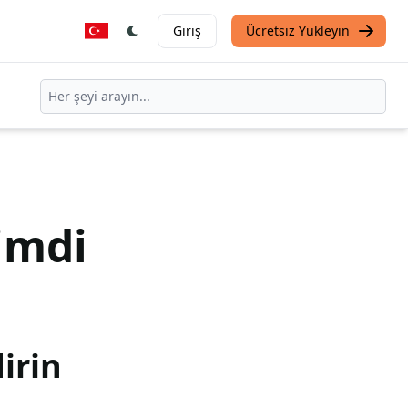
Giriş
Ücretsiz Yükleyin
imdi
irin