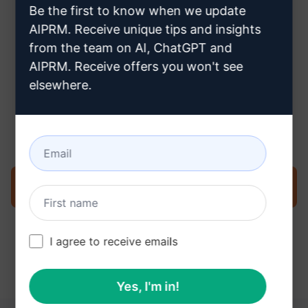
Be the first to know when we update
buraya tıklayın
AIPRM. Receive unique tips and insights
from the team on AI, ChatGPT and
AIPRM. Receive offers you won't see
elsewhere.
Adım 3: ChatGPT'nizdeki İstemi
Kullanın
İstemi şimdi ChatGPT'de deneyin
I agree to receive emails
Yes, I'm in!