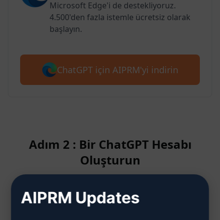
Microsoft Edge'i de destekliyoruz.
4.500'den fazla istemle ücretsiz olarak
başlayın.
ChatGPT için AIPRM'yi indirin
Adım 2 : Bir ChatGPT Hesabı
Oluşturun
AIPRM Updates
ChatGPT hesabının nasıl
oluşturulacağını öğrenmek için