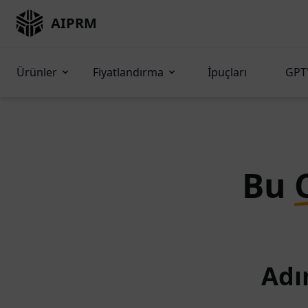
AIPRM
Ürünler
Fiyatlandırma
İpuçları
GPT'
Bu
Adı