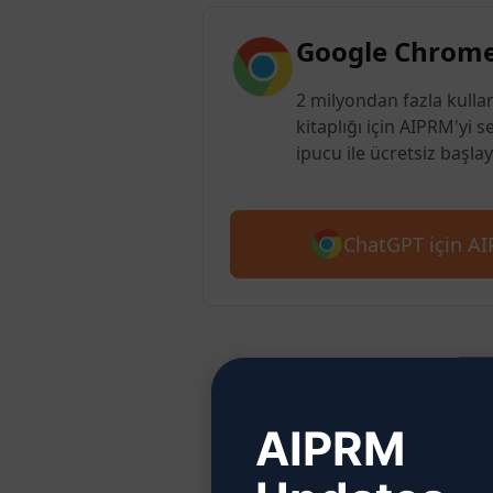
Google Chrome
2 milyondan fazla kulla
kitaplığı için AIPRM'yi s
ipucu ile ücretsiz başlay
ChatGPT için AIP
Adım 2
AIPRM