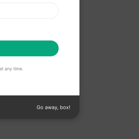
 için buraya
Kullanın
t any time.
Go away, box!