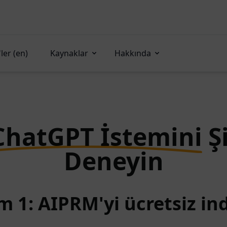
ler (en)
Kaynaklar
Hakkında
ChatGPT İstemini
Ş
Deneyin
m 1: AIPRM'yi ücretsiz ind