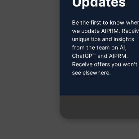
Updates
ChatGPT hes
Be the first to know whe
we update AIPRM. Recei
unique tips and insights
from the team on AI,
Adım 3:
ChatGPT and AIPRM.
Receive offers you won't
see elsewhere.