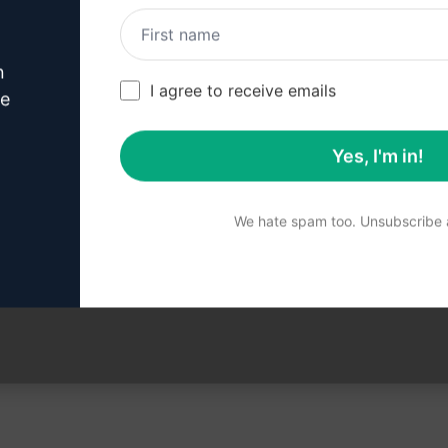
abının nasıl oluşturulacağını öğrenmek
tıklayın
n
I agree to receive emails
ve
Yes, I'm in!
 ChatGPT'nizdeki İstemi 
We hate spam too. Unsubscribe a
İstemi şimdi ChatGPT'de deneyin