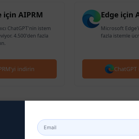
 için AIPRM
Edge için
nıcı ChatGPT'nin istem
Microsoft Edge'i
eviyor. 4.500'den fazla
fazla istemle ücr
ın.
ChatGPT i
RM'yi indirin
 : Bir ChatGPT Hesabı Ol