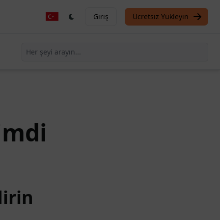
Giriş
Ücretsiz Yükleyin
imdi
irin