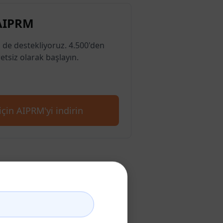
 AIPRM
 de destekliyoruz. 4.500'den
etsiz olarak başlayın.
çin AIPRM'yi indirin
uşturun