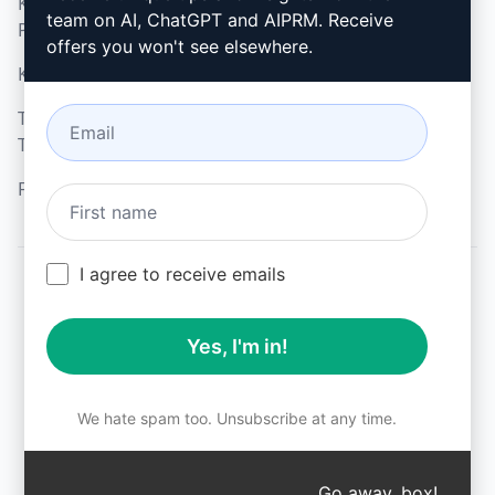
Kabul Edilebilir Kullanım
Google Chrome (en)
team on AI, ChatGPT and AIPRM. Receive
Politikası (en)
Microsoft Edge (en)
offers you won't see elsewhere.
Kullanım Koşulları (en)
Tarayıcı Uzantısı
Terimleri (en)
Faturalama Koşulları (en)
I agree to receive emails
© 2026
All logos, trademarks, and registered trademarks are the
Yes, I'm in!
property of their respective owners.
AIPRM and other related brand names are registered
trademarks and are protected by international trademark
laws.
We hate spam too. Unsubscribe at any time.
Registered trademarks include USPTO 97778465, 97866052
and EU CTM EU18823472, EU18830896.
Unauthorized trademark use is prohibited, and may be a
Go away, box!