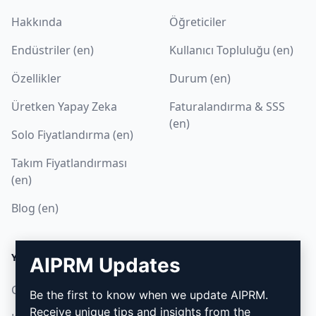
Hakkında
Öğreticiler
Endüstriler (en)
Kullanıcı Topluluğu (en)
Özellikler
Durum (en)
Üretken Yapay Zeka
Faturalandırma & SSS
(en)
Solo Fiyatlandırma (en)
Takım Fiyatlandırması
(en)
Blog (en)
YASAL
İNDIR
AIPRM Updates
Gizlilik Politikası (en)
Nasıl kurulur
Be the first to know when we update AIPRM.
Receive unique tips and insights from the