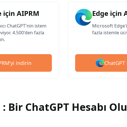
 için AIPRM
Edge için
nıcı ChatGPT'nin istem
Microsoft Edge'i
eviyor. 4.500'den fazla
fazla istemle ücr
ın.
ChatGPT i
RM'yi indirin
 : Bir ChatGPT Hesabı Ol