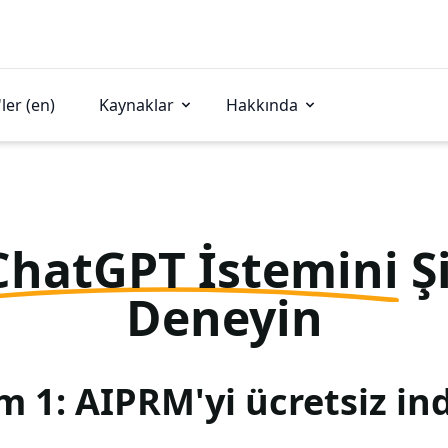
ler (en)
Kaynaklar
Hakkında
ChatGPT İstemini
Ş
Deneyin
m 1: AIPRM'yi ücretsiz ind