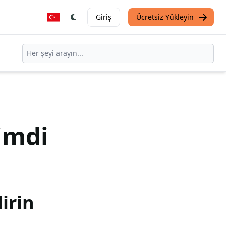
Giriş
Ücretsiz Yükleyin
imdi
irin