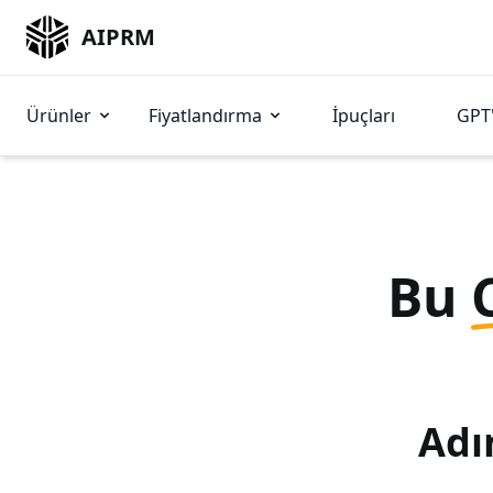
AIPRM
Ürünler
Fiyatlandırma
İpuçları
GPT'
Bu
Adı