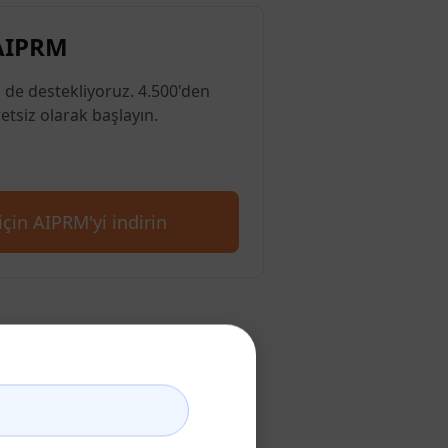
 AIPRM
 de destekliyoruz. 4.500'den
etsiz olarak başlayın.
çin AIPRM'yi indirin
uşturun