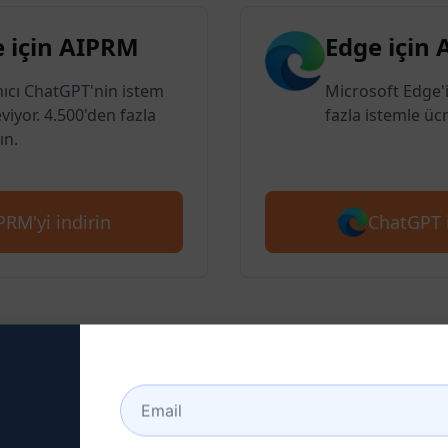
 için AIPRM
Edge için
nıcı ChatGPT'nin istem
Microsoft Edge'i
eviyor. 4.500'den fazla
fazla istemle ücr
ın.
ChatGPT i
RM'yi indirin
 : Bir ChatGPT Hesabı Ol