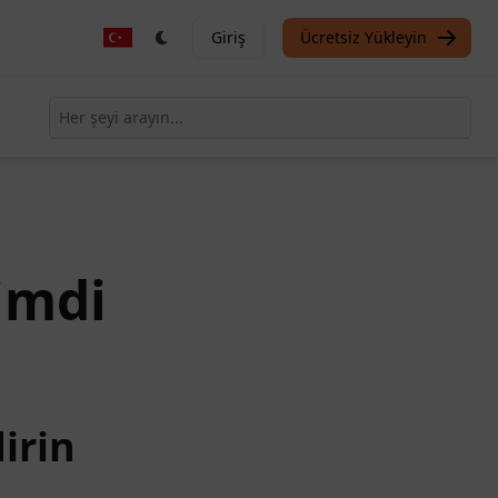
Giriş
Ücretsiz Yükleyin
imdi
irin