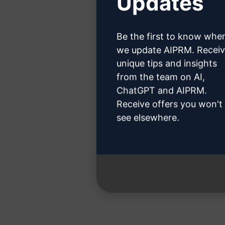
Updates
ChatGPT hes
Be the first to know whe
we update AIPRM. Recei
unique tips and insights
from the team on AI,
Adım 3:
ChatGPT and AIPRM.
Receive offers you won't
see elsewhere.