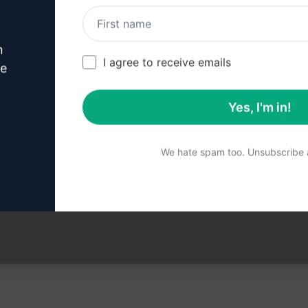
abının nasıl oluşturulacağını öğrenmek
tıklayın
n
I agree to receive emails
ve
Yes, I'm in!
 ChatGPT'nizdeki İstemi 
We hate spam too. Unsubscribe a
İstemi şimdi ChatGPT'de deneyin