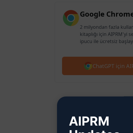
Google Chrome
2 milyondan fazla kulla
kitaplığı için AIPRM'yi s
ipucu ile ücretsiz başlay
ChatGPT için AIP
Adım 2
AIPRM