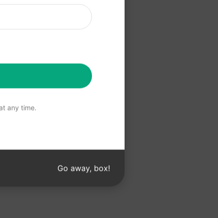
 için buraya
Kullanın
t any time.
Go away, box!